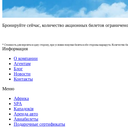
Бронируйте сейчас, количество акционных билетов ограничено
* Стоимость для перелета в одну сторону, при условии покупки билета в обе стороны маршрута. Количество б
Информация
О компании
Агентам
Блог
Новости
Контакты
Меню
Африка
SPA
Кападокія
Аренда авто
Авиабилеты
Подарочные сертификаты