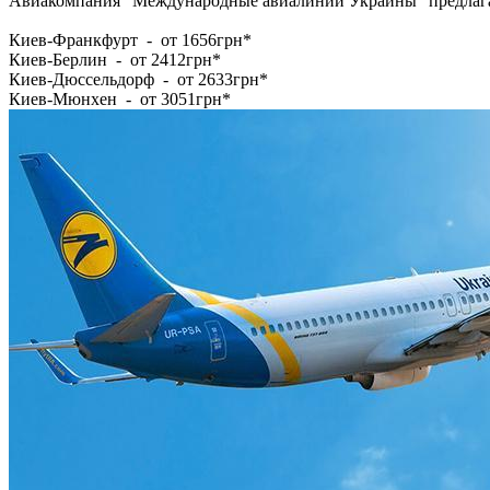
Авиакомпания "Международные авиалинии Украины" предлага
Киев-Франкфурт - от 1656грн*
Киев-Берлин - от 2412грн*
Киев-Дюссельдорф - от 2633грн*
Киев-Мюнхен - от 3051грн*